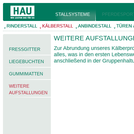
STALLSYSTEME
PFERDESPOR
RINDERSTALL
RINDERSTALL
KÄLBERSTALL
KÄLBERSTALL
ANBINDESTALL
ANBINDESTALL
TÜREN 
TÜREN 
v
v
v
v
v
v
v
v
WEITERE AUFSTALLUNG
Zur Abrundung unseres Kälberpr
FRESSGITTER
alles, was in den ersten Lebensw
anschließend in der Gruppenhaltun
LIEGEBUCHTEN
GUMMIMATTEN
WEITERE
AUFSTALLUNGEN