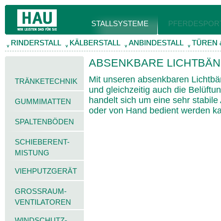
STALLSYSTEME
PFERDESPOR
RINDERSTALL
RINDERSTALL
KÄLBERSTALL
KÄLBERSTALL
ANBINDESTALL
ANBINDESTALL
TÜREN 
TÜREN 
v
v
v
v
v
v
v
v
ABSENKBARE LICHTBÄ
Mit unseren absenkbaren Lichtbän
TRÄNKETECHNIK
und gleichzeitig auch die Belüftu
handelt sich um eine sehr stabile
GUMMIMATTEN
oder von Hand bedient werden k
SPALTENBÖDEN
SCHIEBERENT-
MISTUNG
VIEHPUTZGERÄT
GROSSRAUM-
VENTILATOREN
WINDSCHUTZ-