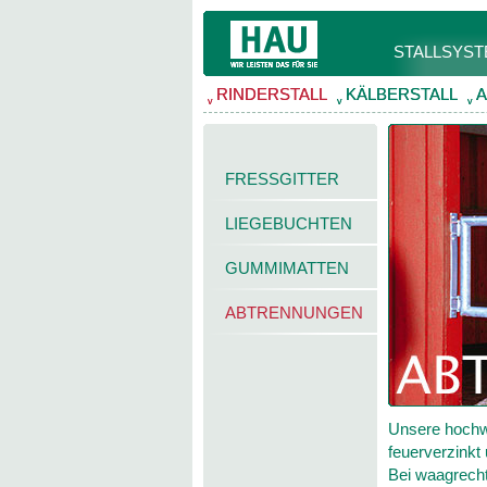
STALLSYS
RINDERSTALL
RINDERSTALL
KÄLBERSTALL
KÄLBERSTALL
A
A
v
v
v
v
v
v
FRESSGITTER
LIEGEBUCHTEN
GUMMIMATTEN
ABTRENNUNGEN
Unsere hochwe
feuerverzinkt
Bei waagrecht