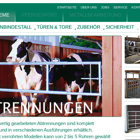
STARTSEITE
ÜBER UNS
JOBS
SERVICE
KONT
TEME
PFERDESPORT
METALLBEARBEITUNG
NBINDESTALL
NBINDESTALL
TÜREN & TORE
TÜREN & TORE
ZUBEHÖR
ZUBEHÖR
SICHERHEIT
SICHERHEIT
v
v
v
v
v
v
v
v
rtig gearbeiteten Abtrennungen sind komplett
 und in verschiedenen Ausführungen erhältlich.
 verrohrten Modellen kann von 2 bis 5 Rohren gewählt